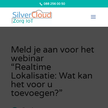
088 256 00 50
Meld je aan voor het
webinar
“Realtime
Lokalisatie: Wat kan
het voor u
toevoegen?”