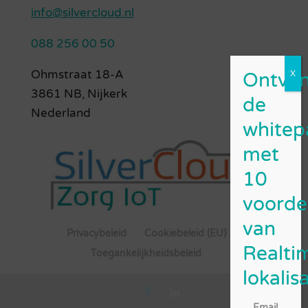
info@silvercloud.nl
088 256 00 50
Ohmstraat 18-A
3861 NB, Nijkerk
Nederland
Privacybeleid
Cookiebeleid (EU)
Toegankelijkheidsbeleid
Email