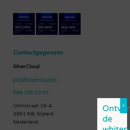
Contactgegevens
SilverCloud
info@silvercloud.nl
088 256 00 50
Ohmstraat 18-A
3861 NB, Nijkerk
Nederland