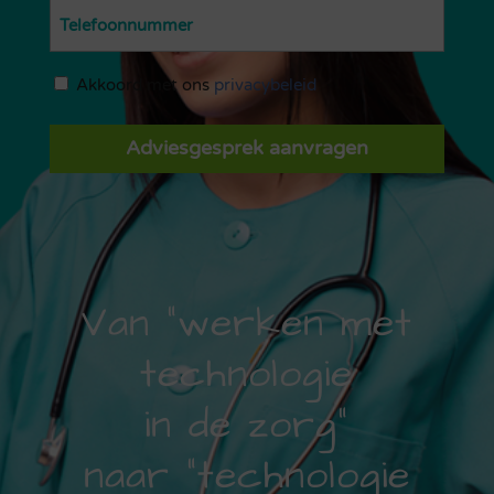
Telefoon
(Vereist)
Privacybeleid
Akkoord met ons
privacybeleid
(Vereist)
Adviesgesprek aanvragen
Van “werken met
technologie
in de zorg”
naar “technologie