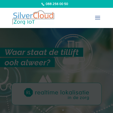
088 256 00 50
Waar staat de tillift
ook alweer?