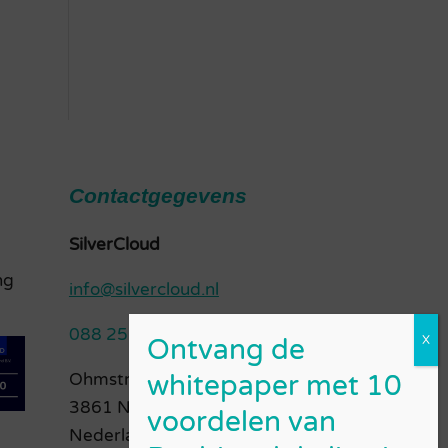
Contactgegevens
SilverCloud
ng
info@silvercloud.nl
088 256 00 50
Ohmstraat 18-A
3861 NB, Nijkerk
Nederland