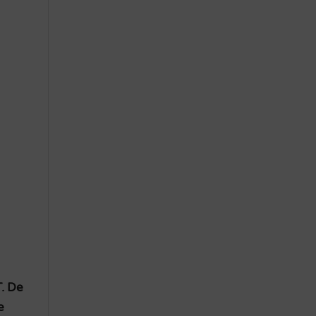
. De
e