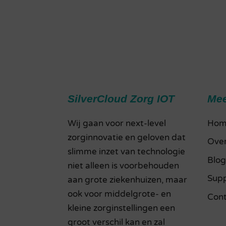
SilverCloud Zorg IOT
Mee
Wij gaan voor next-level
Hom
zorginnovatie en geloven dat
Over
slimme inzet van technologie
Blo
niet alleen is voorbehouden
Sup
aan grote ziekenhuizen, maar
ook voor middelgrote- en
Con
kleine zorginstellingen een
groot verschil kan en zal