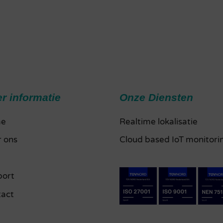
r informatie
Onze Diensten
e
Realtime lokalisatie
 ons
Cloud based IoT monitori
g
port
tact