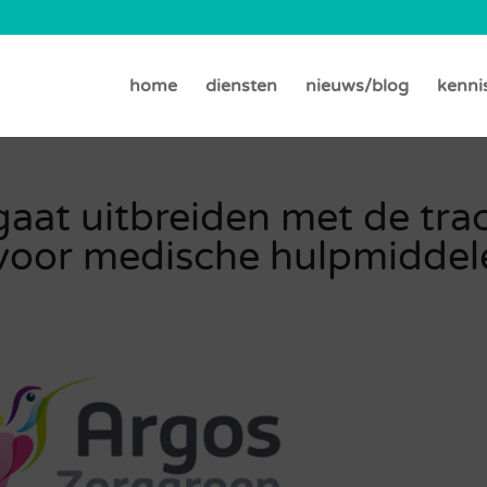
home
diensten
nieuws/blog
kenni
aat uitbreiden met de tra
 voor medische hulpmiddel