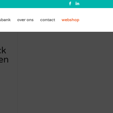
sbank
over ons
contact
webshop
ck
en