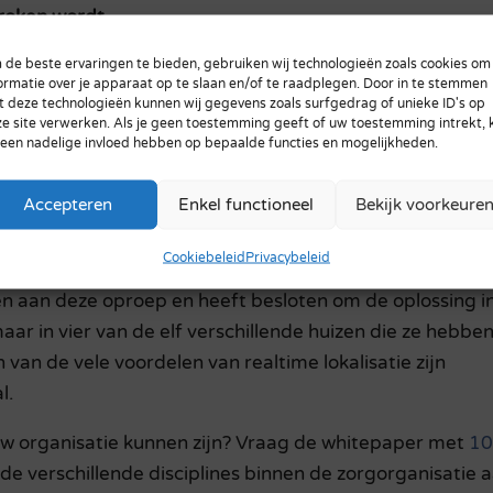
roken wordt.
de beste ervaringen te bieden, gebruiken wij technologieën zoals cookies om
‘Grip op familiesystemen en persoonlijkheidsstoornissen
ormatie over je apparaat op te slaan en/of te raadplegen. Door in te stemmen
2024, was SilverCloud Zorg IoT aanwezig met een stand
 deze technologieën kunnen wij gegevens zoals surfgedrag of unieke ID's op
e site verwerken. Als je geen toestemming geeft of uw toestemming intrekt, 
Tijdens de vele gesprekken die gevoerd zijn op dit
 een nadelige invloed hebben op bepaalde functies en mogelijkheden.
dewerkers van de locatie Breede Vliet vertelden
 van de oplossing, medewerkers van andere locaties van
Accepteren
Enkel functioneel
Bekijk voorkeure
n gaven aan dat zij ook erg graag gebruik zouden mak
deren en beter inzicht te krijgen in de hulpmiddelen.
Cookiebeleid
Privacybeleid
 aan deze oproep en heeft besloten om de oplossing i
maar in vier van de elf verschillende huizen die ze hebbe
 van de vele voordelen van realtime lokalisatie zijn
l.
w organisatie kunnen zijn? Vraag de whitepaper met
1
de verschillende disciplines binnen de zorgorganisatie a