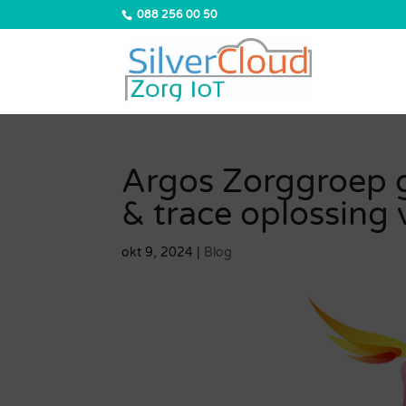
088 256 00 50
Argos Zorggroep g
& trace oplossing
okt 9, 2024
|
Blog