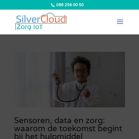
088 256 00 50
Sensoren, data en zorg:
waarom de toekomst begint
bij het hulpmiddel