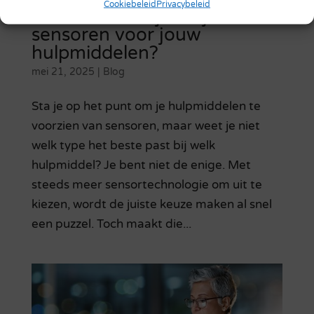
Cookiebeleid
Privacybeleid
Hoe selecteer je de juiste
sensoren voor jouw
hulpmiddelen?
mei 21, 2025
|
Blog
Sta je op het punt om je hulpmiddelen te
voorzien van sensoren, maar weet je niet
welk type het beste past bij welk
hulpmiddel? Je bent niet de enige. Met
steeds meer sensortechnologie om uit te
kiezen, wordt de juiste keuze maken al snel
een puzzel. Toch maakt die...