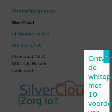
Contactgegevens
SilverCloud
info@silvercloud.nl
088 256 00 50
Ohmstraat 18-A
3861 NB, Nijkerk
Nederland