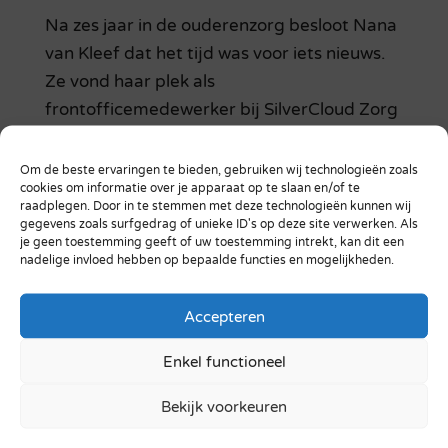
Na zes jaar in de ouderenzorg besloot Nana
van Kleef dat het tijd was voor iets nieuws.
Ze vond haar plek als
frontofficemedewerker bij SilverCloud Zorg
IoT, waar haar zorgervaring verrassend
goed van pas komt. Recent werkte ze aan
Om de beste ervaringen te bieden, gebruiken wij technologieën zoals
cookies om informatie over je apparaat op te slaan en/of te
het lanceren van onze nieuwe webshop...
raadplegen. Door in te stemmen met deze technologieën kunnen wij
gegevens zoals surfgedrag of unieke ID's op deze site verwerken. Als
je geen toestemming geeft of uw toestemming intrekt, kan dit een
nadelige invloed hebben op bepaalde functies en mogelijkheden.
Accepteren
Enkel functioneel
Bekijk voorkeuren