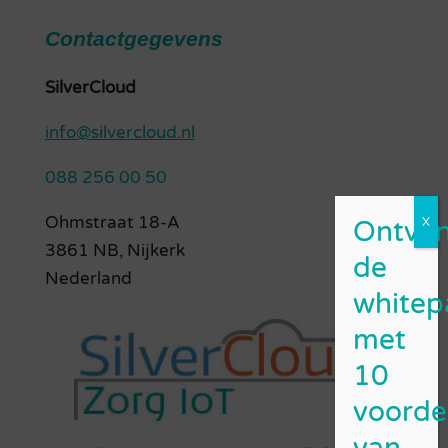
Contactgegevens
SilverCloud
info@silvercloud.nl
088 256 00 50
Ohmstraat 18-A
3861 NB, Nijkerk
Nederland