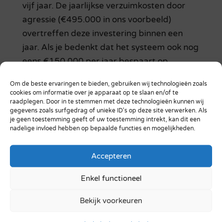
vijf jaar. De jaarlijkse verzuimkosten door
agressie (€495.000 in ons voorbeeld)
overtreffen deze investering binnen een
jaar. Als je bedenkt dat het systeem ook nog
eens €150.000 per jaar bespaart op
hulpmiddelenbeheer, verdient de
Om de beste ervaringen te bieden, gebruiken wij technologieën zoals
investering zich dubbel en dwars terug.
cookies om informatie over je apparaat op te slaan en/of te
raadplegen. Door in te stemmen met deze technologieën kunnen wij
AssetGuard begint met
gegevens zoals surfgedrag of unieke ID's op deze site verwerken. Als
je geen toestemming geeft of uw toestemming intrekt, kan dit een
hulpmiddelentracking en kan later worden
nadelige invloed hebben op bepaalde functies en mogelijkheden.
uitgebreid naar medewerkersveiligheid.
Dezelfde infrastructuur die zorgt voor
Accepteren
efficiënter hulpmiddelenbeheer, kan
Enkel functioneel
medewerkers beschermen door snelle hulp
mogelijk te maken. Zoals Dennis Henkes van
Bekijk voorkeuren
Evresys in een eerdere blog uitlegde: