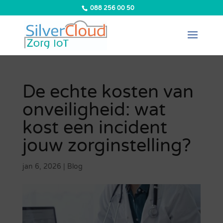
088 256 00 50
De echte kosten van
onveiligheid: wat
kost een incident
jouw zorginstelling?
jan 6, 2026
|
Blog