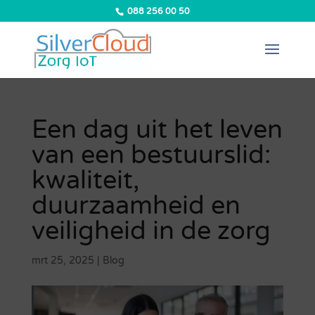
088 256 00 50
Een dag uit het leven
van een bestuurslid:
kwaliteit,
duurzaamheid en
veiligheid in de zorg
mrt 25, 2025
|
Blog