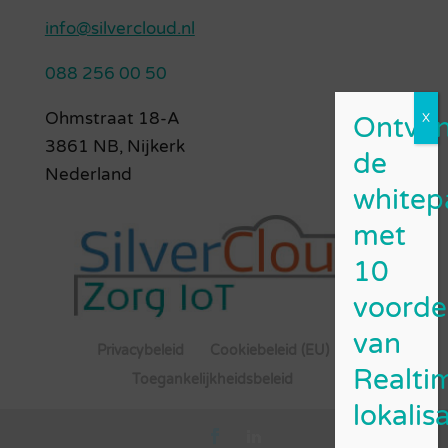
info@silvercloud.nl
088 256 00 50
Ohmstraat 18-A
3861 NB, Nijkerk
Nederland
Privacybeleid
Cookiebeleid (EU)
Toegankelijkheidsbeleid