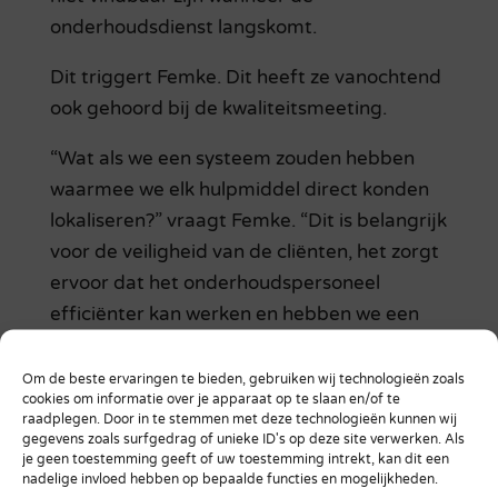
onderhoudsdienst langskomt.
Dit triggert Femke. Dit heeft ze vanochtend
ook gehoord bij de kwaliteitsmeeting.
“Wat als we een systeem zouden hebben
waarmee we elk hulpmiddel direct konden
lokaliseren?” vraagt Femke. “Dit is belangrijk
voor de veiligheid van de cliënten, het zorgt
ervoor dat het onderhoudspersoneel
efficiënter kan werken en hebben we een
sluitende administratie voor alle
apparatuur.”
Om de beste ervaringen te bieden, gebruiken wij technologieën zoals
cookies om informatie over je apparaat op te slaan en/of te
Strategische beslissingen
raadplegen. Door in te stemmen met deze technologieën kunnen wij
gegevens zoals surfgedrag of unieke ID's op deze site verwerken. Als
nemen
je geen toestemming geeft of uw toestemming intrekt, kan dit een
nadelige invloed hebben op bepaalde functies en mogelijkheden.
Tijdens de strategische sessie later die