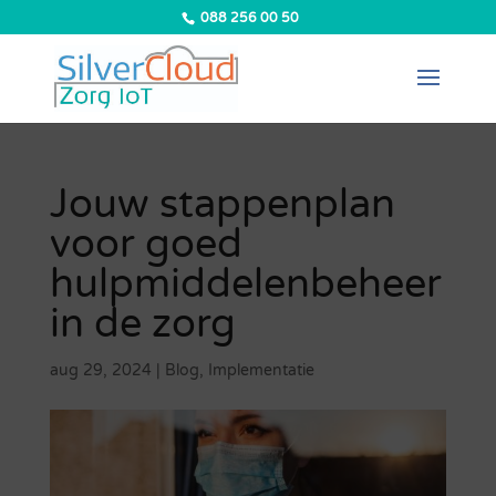
088 256 00 50
Jouw stappenplan
voor goed
hulpmiddelenbeheer
in de zorg
aug 29, 2024
|
Blog
,
Implementatie