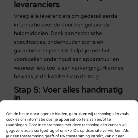
leveranciers
Vraag alle leveranciers om gedetailleerde
informatie over de door hen geleverde
hulpmiddelen. Denk aan technische
specificaties, onderhoudshistorie en
garantietermijnen. Dit helpt je met het
voorspellen onderhoud aan apparatuur en
wanneer iets toe is aan vervanging. Hiermee
bewaak je de kwaliteit van de zorg.
Stap 5: Voer alles handmatig
in
Vooralsnog moet je alle verzamelde data
Om de beste ervaringen te bieden, gebruiken wij technologieën zoals
handmatig invoeren in je asset
cookies om informatie over je apparaat op te slaan en/of te
raadplegen. Door in te stemmen met deze technologieën kunnen wij
managementsysteem. Na deze eerste
gegevens zoals surfgedrag of unieke ID's op deze site verwerken. Als
handmatige investering, kun je processen
je geen toestemming geeft of uw toestemming intrekt, kan dit een