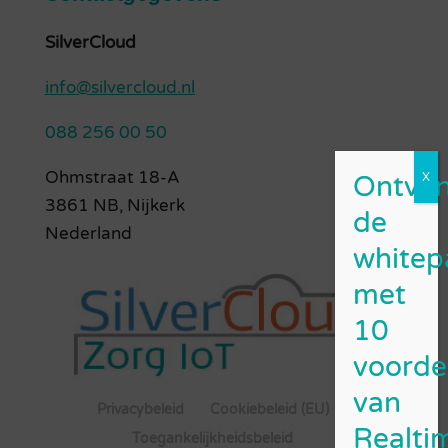
SilverCloud
info@silvercloud.nl
088 256 00 50
Ohmstraat 18-A
3861 NB, Nijkerk
Nederland
Privacybeleid
Cookiebeleid (EU)
Toegankelijkheidsbeleid