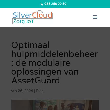
088 256 00 50
Optimaal
hulpmiddelenbeheer
: de modulaire
oplossingen van
AssetGuard
sep 26, 2024
|
Blog