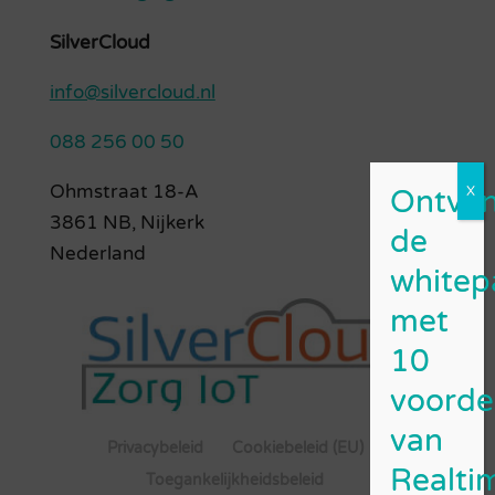
SilverCloud
info@silvercloud.nl
088 256 00 50
Ohmstraat 18-A
3861 NB, Nijkerk
Nederland
Privacybeleid
Cookiebeleid (EU)
Toegankelijkheidsbeleid