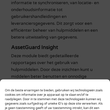
informatie te synchroniseren, van locatie- en
onderhoudsinformatie tot
gebruikershandleidingen en
leveranciersgegevens. Dit zorgt voor een
efficiënter beheer van hulpmiddelen en een
betere uitwisseling van gegevens.
AssetGuard Insight
Deze module biedt gedetailleerde
rapportages over het gebruik van
hulpmiddelen. Door deze inzichten kunt u
middelen beter benutten en onnodige
aankopen voorkomen, waardoor u kosten
bespaart en uw middelen effectiever inzet.
Om de beste ervaringen te bieden, gebruiken wij technologieën zoals
cookies om informatie over je apparaat op te slaan en/of te
raadplegen. Door in te stemmen met deze technologieën kunnen wij
AssetGuard Alarmering & Workflow
gegevens zoals surfgedrag of unieke ID's op deze site verwerken. Als
je geen toestemming geeft of uw toestemming intrekt, kan dit een
Automatische meldingen en workflows