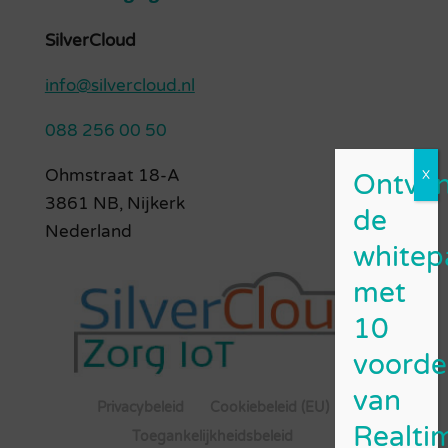
SilverCloud
info@silvercloud.nl
088 256 00 50
Ohmstraat 18-A
3861 NB, Nijkerk
Nederland
Privacybeleid
Cookiebeleid (EU)
Toegankelijkheidsbeleid