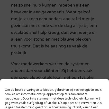
net zo snel hulp kunnen inroepen als een
bewaker in een gevangenis. Want geloof
me, je zit toch echt anders aan tafel met je
gezin aan het einde van de dag als je bij een
escalatie snel hulp kreeg, dan wanneer je er
alleen voor stond en met blauwe plekken
thuiskomt. Dat is helaas nog te vaak de
praktijk.
Voor medewerkers werken de systemen
anders dan voor cliënten. Zij hebben vaak
een speciale zorgtelefoon met een fysieke
alarmknop die je direct kunt indrukken.
Om de beste ervaringen te bieden, gebruiken wij technologieën zoals
Geen gedoe met ontgrendelen en apps
cookies om informatie over je apparaat op te slaan en/of te
zoeken.
raadplegen. Door in te stemmen met deze technologieën kunnen wij
gegevens zoals surfgedrag of unieke ID's op deze site verwerken. Als
je geen toestemming geeft of uw toestemming intrekt, kan dit een
In de GGZ gebruiken we ook ‘stille