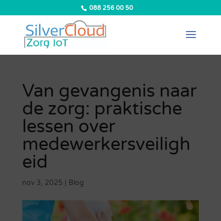
088 256 00 50
Van gevangenis naar
de zorg: praktische
lessen over
medewerkersveiligh
eid
nov 3, 2025
|
Blog