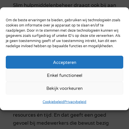
Slim hulpmiddelenbeheer draagt ook bij aan
duurzaamheidsdoelstellingen — iets wat
Om de beste ervaringen te bieden, gebruiken wij technologieën zoals
steeds meer een “dingetje” wordt in de zorg.
cookies om informatie over je apparaat op te slaan en/of te
Door beter inzicht in gebruik voorkom je
raadplegen. Door in te stemmen met deze technologieën kunnen wij
gegevens zoals surfgedrag of unieke ID's op deze site verwerken. Als
overbodige aankopen. Apparatuur krijgt
je geen toestemming geeft of uw toestemming intrekt, kan dit een
optimaal onderhoud waardoor de
nadelige invloed hebben op bepaalde functies en mogelijkheden.
levensduur wordt verlengd. Transport
tussen afdelingen wordt efficiënter. Kleine
Accepteren
stappen die samen een grote impact
Enkel functioneel
hebben op je CO2-voetafdruk.
Bekijk voorkeuren
Zorginstellingen ontdekken dat
duurzaamheid en efficiency hand in hand
Cookiebeleid
Privacybeleid
gaan. Het voorkomt verspilling van
resources én tijd. En dat geeft een goed
gevoel bij medewerkers die bewust bezig