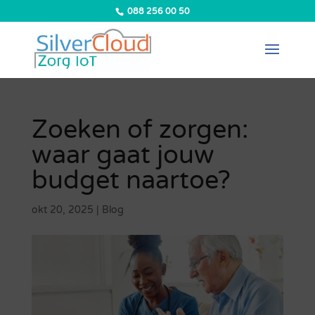
088 256 00 50
Zoeken of zorgen:
waar gaat jouw
budget naartoe?
okt 20, 2025
|
Blog