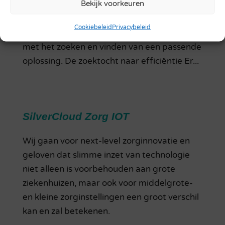
Bekijk voorkeuren
zorgsector. Dit was ook het geval bij
Zorggroep Elde Maasduinen. Het
Cookiebeleid
Privacybeleid
innovatieteam van ZGEM ging aan de slag
met het zoeken en vinden van een passende
oplossing. De zoektocht naar efficiëntie Er...
SilverCloud Zorg IOT
Wij gaan voor next-level zorginnovatie en
geloven dat slimme inzet van technologie
niet alleen is voorbehouden aan grote
ziekenhuizen, maar ook voor middelgrote-
en kleine zorginstellingen een groot verschil
kan en zal betekenen.