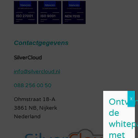
Contactgegevens
SilverCloud
info@silvercloud.nl
088 256 00 50
Ohmstraat 18-A
3861 NB, Nijkerk
Nederland