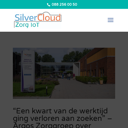
088 256 00 50
“Een kwart van de werktijd
ging verloren aan zoeken” –
Argos Zorggroep over