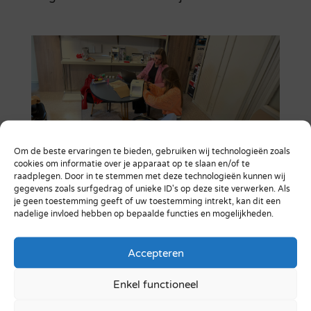
Om de beste ervaringen te bieden, gebruiken wij technologieën zoals
cookies om informatie over je apparaat op te slaan en/of te
raadplegen. Door in te stemmen met deze technologieën kunnen wij
Grootschalige implementatie
gegevens zoals surfgedrag of unieke ID's op deze site verwerken. Als
je geen toestemming geeft of uw toestemming intrekt, kan dit een
van Real-Time Lokalisatie bij
nadelige invloed hebben op bepaalde functies en mogelijkheden.
Zorggroep Elde Maasduinen
okt 18, 2023
|
Blog
,
Ervaringen
Accepteren
Het snel vinden van essentiële
Enkel functioneel
zorghulpmiddelen is een uitdaging in de