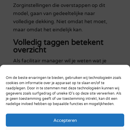
Zorginstellingen die overstappen op dit
model, gaan van gedeeltelijke naar
volledige dekking. Niet omdat het moet,
maar omdat het eindelijk kan.
Volledig taggen betekent
overzicht
Als facilitair manager wil je weten wat je
hebt, waar het staat en of het genoeg is.
Met volledige tagging krijg je dat overzicht.
Om de beste ervaringen te bieden, gebruiken wij technologieën zoals
cookies om informatie over je apparaat op te slaan en/of te
Je ziet niet alleen waar de hulpmiddelen zijn,
raadplegen. Door in te stemmen met deze technologieën kunnen wij
maar ook hoe vaak ze gebruikt worden.
gegevens zoals surfgedrag of unieke ID's op deze site verwerken. Als
je geen toestemming geeft of uw toestemming intrekt, kan dit een
Welke afdelingen tekort komen. Waar
nadelige invloed hebben op bepaalde functies en mogelijkheden.
apparatuur onnodig dubbel staat.
Accepteren
Die inzichten helpen bij