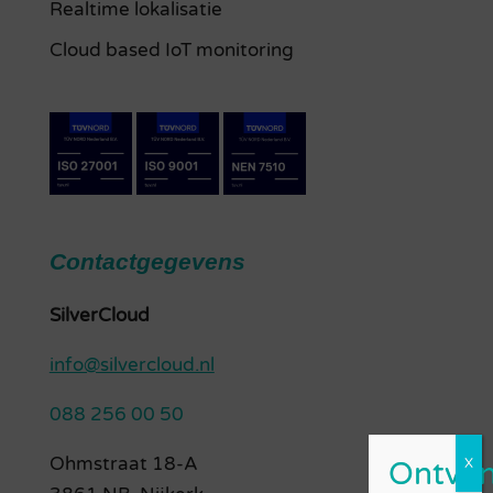
Realtime lokalisatie
Cloud based IoT monitoring
Contactgegevens
SilverCloud
info@silvercloud.nl
088 256 00 50
Ohmstraat 18-A